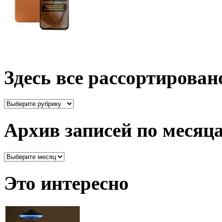
Здесь все рассортирован
Здесь
все
рассортировано
Архив записей по месяц
Архив
записей
по
Это интересно
месяцам